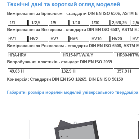
Технічні дані та короткий огляд моделей
Вимірювання за Брінеллем - стандарти DIN EN ISO 6506, ASTM E
1/1
1/2,5
1/5
1/10
1/30
2,5/6,25
2,5
Вимірювання за Віккерсом - стандарти DIN EN ISO 6507, ASTM E-
HV1
HV2
HV3
HV5
HV10
HV20
HV
Вимірювання за Роквеллом - стандарти DIN EN ISO 6508, ASTM E
HRA-HRV
HR15-N/T/W/X/Y
HR30-N/T/
Випробування пластиків - стандарт DIN EN ISO 2039
49,03 Н
132,9 Н
357,9 Н
Конверсія: Стандарти DIN EN ISO 18265, DIN EN ISO 50150
Габаритні розміри моделей моделей універсального твердоміра