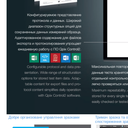
Добре організоване управління зразками
Тримач зразка та 
спостереження зра