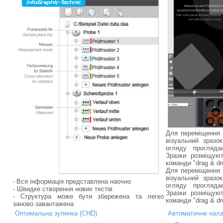
Для переміщення д
візуальний зразо
огляду прогляда
Зразки розміщую
команди "drag & dr
Для переміщення д
візуальний зразо
Вся інформація представлена наочно
-
огляду прогляда
- Швидке створення нових тестів
Зразки розміщую
- Структура може бути збережена та легко
команди "drag & dr
заново завантажена
Оптимальна зупинка (CHD)
Автоматичне налаш